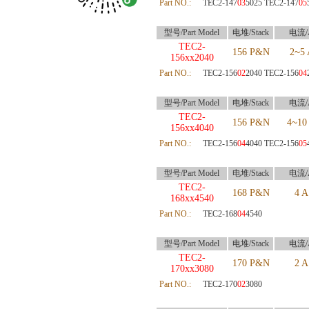
Part NO.:
TEC2-147
03
5025
TEC2-147
05
型号/Part Model
电堆/Stack
电流/
TEC2-
~
156 P&N
2
5 
156xx2040
Part NO.:
TEC2-156
02
2040 TEC2-156
04
型号/Part Model
电堆/Stack
电流/
TEC2-
~
156 P&N
4
10
156xx4040
Part NO.:
TEC2-156
04
4040
TEC2-156
05
型号/Part Model
电堆/Stack
电流/
TEC2-
168 P&N
4 A
168xx4540
Part NO.:
TEC2-168
04
4540
型号/Part Model
电堆/Stack
电流/
TEC2-
170 P&N
2 A
170xx3080
Part NO.:
TEC2-170
02
3080