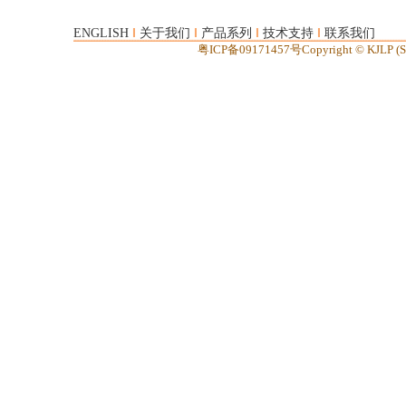
I
I
I
I
ENGLISH
关于我们
产品系列
技术支持
联系我们
粤ICP备09171457号Copyright © KJLP (SH
半导体 半导体致冷片 致冷片 半导体制冷片 制冷片 半导体冷热二极体 冷热二极体 半导体发电
昆晶 昆晶冷片 全球专业半导体致冷片制造商 好冷片•昆晶造 全球专业半导体制冷片制造商 TEC1 TEC2 TEC3 TE
Thermoelectric Cooler Peltier modules Peltier Cooler Good Peltier Module made of KJLP! ww
m.peltierte..net