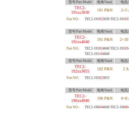
型号/Part Model
电堆/Stack
电流/
TEC2-
~
191 P&N
2
5 
191xx3030
Part NO.:
TEC2-191
02
3030
TEC2-191
03
型号/Part Model
电堆/Stack
电流/
TEC2-
~
191 P&N
2
10
191xx4040
Part NO.:
TEC2-191
02
4040 TEC2-191
03
TEC2-191
10
4040
型号/Part Model
电堆/Stack
电流/
TEC2-
192 P&N
2 A
192xx3055
Part NO.:
TEC2-192
02
3055
型号/Part Model
电堆/Stack
电流/
TEC2-
~
196 P&N
4
8 
196xx4040
Part NO.:
TEC2-196
04
4040
TEC2-196
06