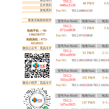
微型系列
TEC2-
48 P&N
4 A
孔环系列
048xx1520
发电系列
Part NO.:
TEC2-048
04
1520
配套实验散热组件
型号/Part Model
电堆/Stack
电流/
TEC2-
71 P&N
3 A
071xx0830
热线手机：+86-
13662583737
Part NO.:
TEC2-071
03
0830
热线座机：0755-
82528352
型号/Part Model
电堆/Stack
电流/
微信公众号：昆晶冷片
TEC2-
~
91 P&N
2
3 
091xx0950
Part NO.:
TEC2-091
02
0950
TEC2-091
03
型号/Part Model
电堆/Stack
电流/
TEC2-
~
102 P&N
2
6 
102xx2030
微信小程序：昆晶冷片
Part NO.:
TEC2-102
02
2030 TEC2-102
04
型号/Part Model
电堆/Stack
电流/
TEC2-
~
147 P&N
3
5 
147xx5025