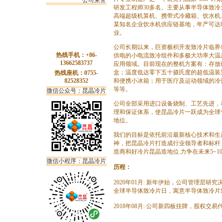
公司荣誉
研发工程师30多名。主要从事半导体致
高端超级机算机、携带式冷藏箱、饮水机
某知名企业饮水机供应链基地，年产可达8
业。
公司长期以来，巨资极积开发致冷片临界
热线手机：+86-
供电的小电流致冷组件和多极大功率大温
13662583737
应用领域。目前现在的整机方案有：存放
盒；温度低达零下五十摄氏度的超低温装
热线座机：0755-
82528352
和便携小冰箱；用于医疗及运动领域的冷
等等。
微信公众号：昆晶冷片
公司全部采用进口设备烧制、工艺先进，
理和保证体系，使昆晶冷片一跃成为全球
地位。
我们的目标是依托前沿最新核心技术和生
神，把昆晶冷片打造成行业领导者和标杆
造商和好冷片昆晶造地位.力争在未来5~
微信小程序：昆晶冷片
历程：
2020年01月: 新年伊始，公司管理层研
全球半导体致冷片日，寓意半导体致冷片
2018年08月: 公司新四板挂牌，股权交易代码